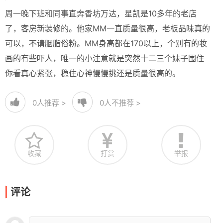
周一晚下班和同事直奔香坊万达，星凯是10多年的老店
了，客房新装修的。他家MM一直质量很高，老板品味真的
可以，不请胭脂俗粉。MM身高都在170以上，个别有的妆
画的有些吓人，唯一的小注意就是突然十二三个妹子围住
你看真心紧张，稳住心神慢慢挑还是质量很高的。
0
人推荐 >
0
人不推荐 >
收藏
打赏
举报
评论