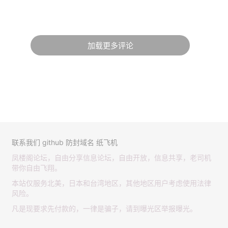
加载更多评论
联系我们
github
防封域名
纸飞机
凤楼阁论坛，自由分享信息论坛，自由开放，信息共享，老司机
带你自由飞翔。
本站仅服务北美，日本和台湾地区，其他地区用户考虑使用法律
风险。
凡是现要求先付款的，一律是骗子，请到曝光区举报曝光。