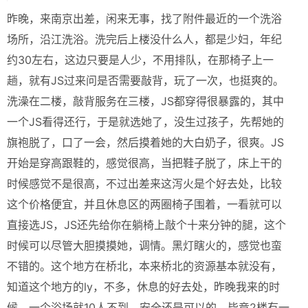
昨晚，来南京出差，闲来无事，找了附件最近的一个洗浴
场所，沿江洗浴。洗完后上楼没什么人，都是少妇，年纪
约30左右，这边只要是人少，不用排队，在那椅子上一
趟，就有JS过来问是否需要敲背，玩了一次，也挺爽的。
洗澡在二楼，敲背服务在三楼，JS都穿得很暴露的，其中
一个JS看得还行，于是就选她了，没生过孩子，先帮她的
旗袍脱了，口了一会，然后摸着她的大白奶子，很爽。JS
开始是穿高跟鞋的，感觉很高，当把鞋子脱了，床上干的
时候感觉不是很高，不过出差来这泻火是个好去处，比较
这个价格便宜，并且休息区的两圈椅子围着，一看就可以
直接选JS，JS还先给你在躺椅上敲个十来分钟的腿，这个
时候可以尽管大胆摸摸她，调情。黑灯瞎火的，感觉也蛮
不错的。这个地方在桥北，本来桥北的资源基本就没有，
知道这个地方的ly，不多，休息的好去处，昨晚我来的时
候，一个浴场就10人不到。安全还是可以的，毕竟2楼有一