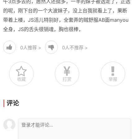
午3点多去的，居然人还挺多，一半的妹子被选走了，正选
的呢，刚下台的一个大波妹子，没上台我就看上了，果断
带着上楼，JS活儿特别好，全套弄的贼舒服AB面manyou
全身，JS的舌头很销魂，胸也很棒，
0
人推荐 >
0
人不推荐 >
收藏
打赏
举报
评论