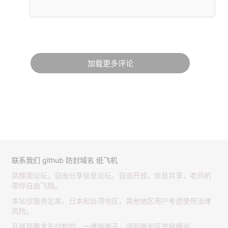
加载更多评论
联系我们
github
防封域名
纸飞机
凤楼阁论坛，自由分享信息论坛，自由开放，信息共享，老司机
带你自由飞翔。
本站仅服务北美，日本和台湾地区，其他地区用户考虑使用法律
风险。
凡是现要求先付款的，一律是骗子，请到曝光区举报曝光。