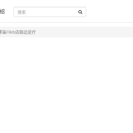
绍
博淄川kb店路边足疗