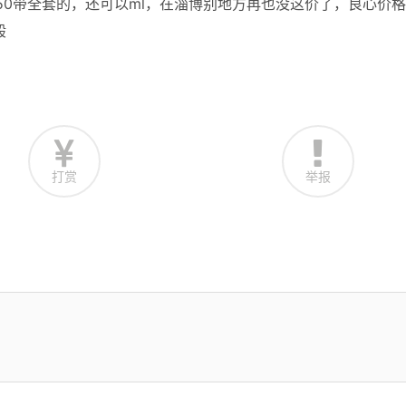
50带全套的，还可以ml，在淄博别地方再也没这价了，良心价
般
打赏
举报