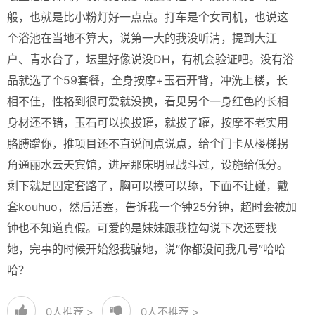
般，也就是比小粉灯好一点点。打车是个女司机，也说这
个浴池在当地不算大，说第一大的我没听清，提到大江
户、青水台了，坛里好像说没DH，有机会验证吧。没有浴
品就选了个59套餐，全身按摩+玉石开背，冲洗上楼，长
相不佳，性格到很可爱就没换，看见另个一身红色的长相
身材还不错，玉石可以换拔罐，就拔了罐，按摩不老实用
胳膊蹭你，推项目还不直说问点说点，给个门卡从楼梯拐
角通丽水云天宾馆，进屋那床明显战斗过，设施给低分。
剩下就是固定套路了，胸可以摸可以舔，下面不让碰，戴
套kouhuo，然后活塞，告诉我一个钟25分钟，超时会被加
钟也不知道真假。可爱的是妹妹跟我拉勾说下次还要找
她，完事的时候开始怨我骗她，说“你都没问我几号”哈哈
哈？
0
人推荐 >
0
人不推荐 >