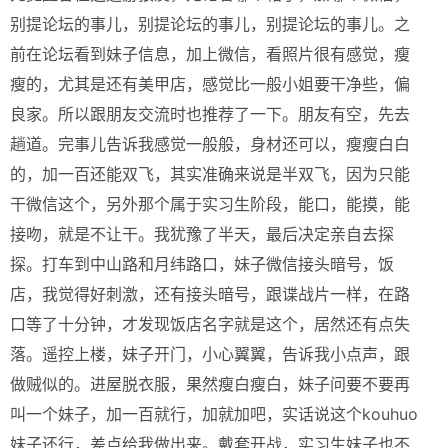
别提论坛的事儿，别提论坛的事儿，别提论坛的事儿。之
前在论坛看到妹子信息，加上微信，看照片很有感觉，瘦
瘦的，尤其是还有美甲店，感觉比一般小姐要干净些，偏
良家。所以跟朋友交流时也推荐了一下。朋友有空，先去
趟道。完事儿告诉我感觉一般般，身材还可以，瘦瘦白白
的，加一百还能双飞，其实准确来说是半双飞，因为只能
干微信这个，另外那个属于实习生阶段，能口，能摸，能
接吻，就是不让干。我犹豫了半天，最后决定亲自去探
探。打车到中山路和月纬路口，妹子微信接头暗号，饭
店，我觉得好刺激，还有接头暗号，跟谍战片一样，在路
口等了十分钟，才发现饭店名字就是这个，居然还有点失
落。遥控上楼，妹子开门，小心翼翼，告诉我小点声，跟
做贼似的。进屋脱衣服，果然瘦白瘦白，妹子问要不要再
叫一个妹子，加一百就行，加就加吧，实话说这个kouhuo
妹子还行，差点给我做出来。戴套开战，实习生妹子也不