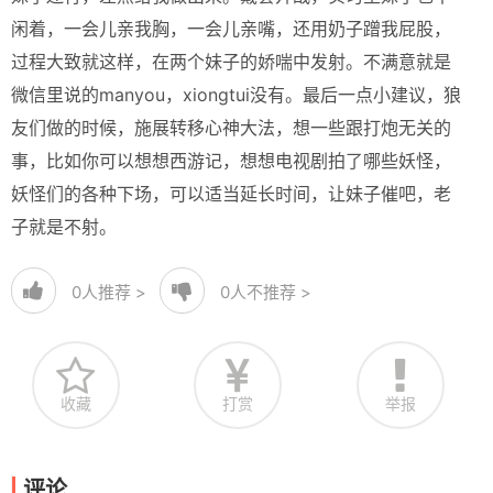
闲着，一会儿亲我胸，一会儿亲嘴，还用奶子蹭我屁股，
过程大致就这样，在两个妹子的娇喘中发射。不满意就是
微信里说的manyou，xiongtui没有。最后一点小建议，狼
友们做的时候，施展转移心神大法，想一些跟打炮无关的
事，比如你可以想想西游记，想想电视剧拍了哪些妖怪，
妖怪们的各种下场，可以适当延长时间，让妹子催吧，老
子就是不射。
0
人推荐 >
0
人不推荐 >
收藏
打赏
举报
评论