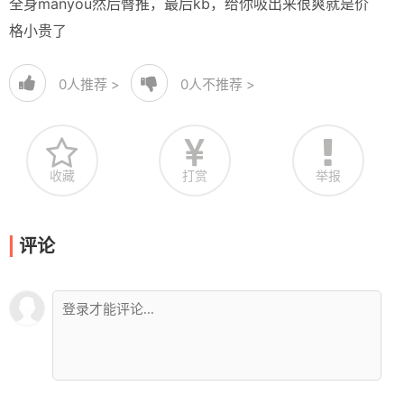
全身manyou然后臀推，最后kb，给你吸出来很爽就是价
格小贵了
0
人推荐 >
0
人不推荐 >
收藏
打赏
举报
评论