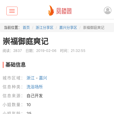
Toggle
navigation
当前位置：
首页
浙江分享区
嘉兴分享区
崇福御庭爽记
崇福御庭爽记
阅读：2837
日期：2019-02-06
时间：21:32:55
基础信息
城市区域：
浙江
-
嘉兴
信息种类：
洗浴场所
信息来源：
自己开发
小姐数量：
10
小姐年龄：
25