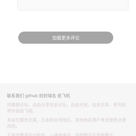
加载更多评论
联系我们
github
防封域名
纸飞机
凤楼阁论坛，自由分享信息论坛，自由开放，信息共享，老司机
带你自由飞翔。
本站仅服务北美，日本和台湾地区，其他地区用户考虑使用法律
风险。
凡是现要求先付款的，一律是骗子，请到曝光区举报曝光。