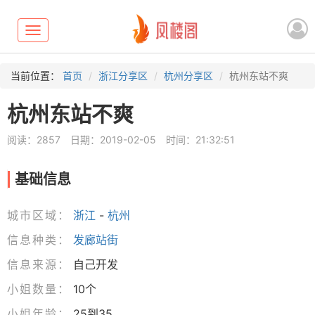
Toggle
navigation
当前位置：
首页
浙江分享区
杭州分享区
杭州东站不爽
杭州东站不爽
阅读：2857
日期：2019-02-05
时间：21:32:51
基础信息
城市区域：
浙江
-
杭州
信息种类：
发廊站街
信息来源：
自己开发
小姐数量：
10个
小姐年龄：
25到35