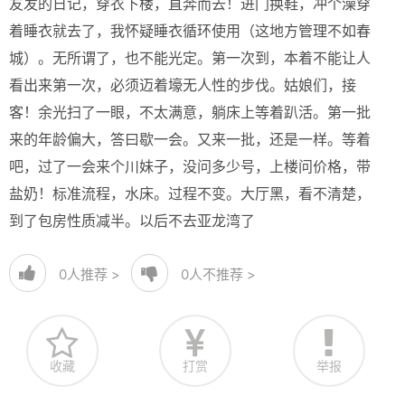
友发的日记，穿衣下楼，直奔而去！进门换鞋，冲个澡穿
着睡衣就去了，我怀疑睡衣循环使用（这地方管理不如春
城）。无所谓了，也不能光定。第一次到，本着不能让人
看出来第一次，必须迈着壕无人性的步伐。姑娘们，接
客！余光扫了一眼，不太满意，躺床上等着趴活。第一批
来的年龄偏大，答曰歇一会。又来一批，还是一样。等着
吧，过了一会来个川妹子，没问多少号，上楼问价格，带
盐奶！标准流程，水床。过程不变。大厅黑，看不清楚，
到了包房性质减半。以后不去亚龙湾了
0
人推荐 >
0
人不推荐 >
收藏
打赏
举报