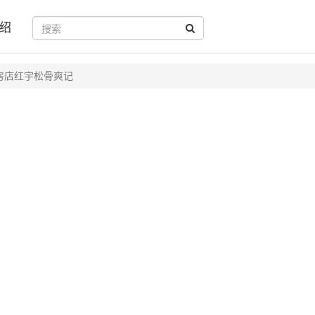
绍
房店红宇松骨爽记