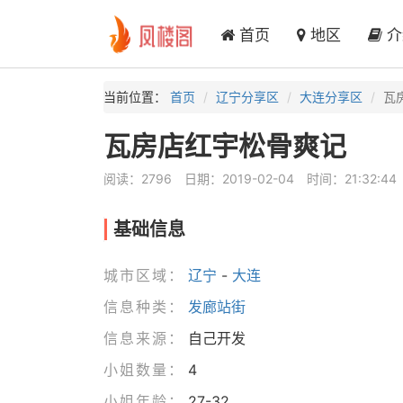
首页
地区
介
当前位置：
首页
辽宁分享区
大连分享区
瓦
瓦房店红宇松骨爽记
阅读：2796
日期：2019-02-04
时间：21:32:44
基础信息
城市区域：
辽宁
-
大连
信息种类：
发廊站街
信息来源：
自己开发
小姐数量：
4
小姐年龄：
27-32