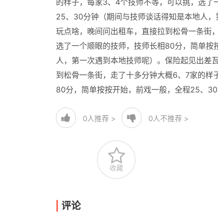
的样子，每家3、4个技师不等，可以挑，选了
25、30分钟（期间与技师谈话得知是本地人
玩点啥，晚间问出租车，直接拉到松骨一条街，
选了一个顺眼的技师，技师长相80分，简单按
人，第一次遇到本地技师呢）。保险起见出差
到松骨一条街，走了十多分钟大概6、7家的样
80分，简单按按开始，前戏一般，全程25、
0
人推荐 >
0
人不推荐 >
收藏
评论