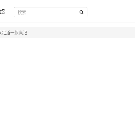
绍
泉足道一般爽记