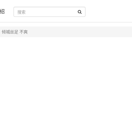
绍
倾城丝足 不爽