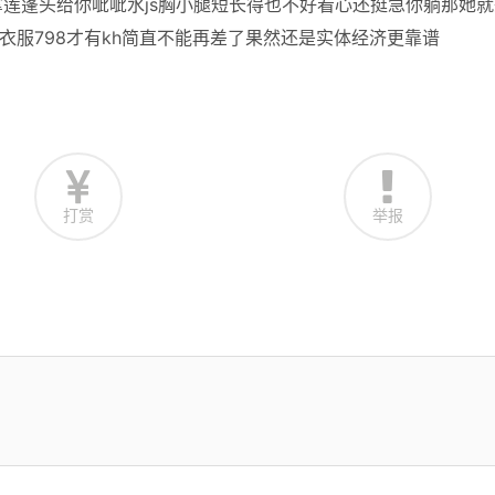
莲蓬头给你呲呲水js胸小腿短长得也不好看心还挺急你躺那她就
脱衣服798才有kh简直不能再差了果然还是实体经济更靠谱
打赏
举报