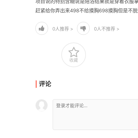
项目说的特别含糊说是陪浴结果就是穿着衣服拿
赶紧给你弄出来498不给摸胸698摸胸但是不
0
人推荐 >
0
人不推荐 >
收藏
评论