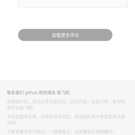
加载更多评论
联系我们
github
防封域名
纸飞机
凤楼阁论坛，自由分享信息论坛，自由开放，信息共享，老司机
带你自由飞翔。
本站仅服务北美，日本和台湾地区，其他地区用户考虑使用法律
风险。
凡是现要求先付款的，一律是骗子，请到曝光区举报曝光。