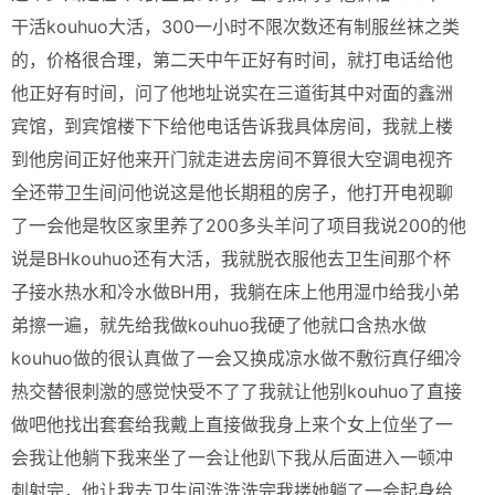
干活kouhuo大活，300一小时不限次数还有制服丝袜之类
的，价格很合理，第二天中午正好有时间，就打电话给他
他正好有时间，问了他地址说实在三道街其中对面的鑫洲
宾馆，到宾馆楼下下给他电话告诉我具体房间，我就上楼
到他房间正好他来开门就走进去房间不算很大空调电视齐
全还带卫生间问他说这是他长期租的房子，他打开电视聊
了一会他是牧区家里养了200多头羊问了项目我说200的他
说是BHkouhuo还有大活，我就脱衣服他去卫生间那个杯
子接水热水和冷水做BH用，我躺在床上他用湿巾给我小弟
弟擦一遍，就先给我做kouhuo我硬了他就口含热水做
kouhuo做的很认真做了一会又换成凉水做不敷衍真仔细冷
热交替很刺激的感觉快受不了了我就让他别kouhuo了直接
做吧他找出套套给我戴上直接做我身上来个女上位坐了一
会我让他躺下我来坐了一会让他趴下我从后面进入一顿冲
刺射完，他让我去卫生间洗洗洗完我搂她躺了一会起身给