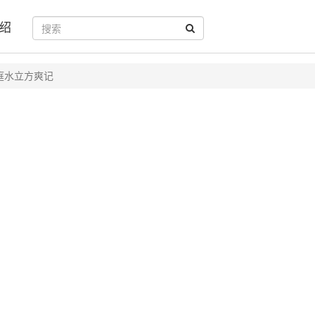
绍
庭水立方爽记