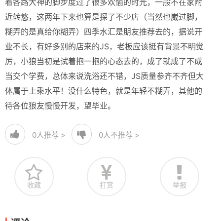
着各路大神的脚步度过了很多欢愉的时光，一般不在家附
近转悠，这两年下来也算是探了不少店（当然也崴过脚，
糊弄的是真给你糊弄）四季水汇是朋友推荐去的，据说开
业不长，有好多别的店来的JS，老板应该挺有背景不明觉
厉，小狼当初是试着抱一抱的心态去的，成了就成了不成
当交个学费，总体来说洗浴还不错，JS质量参齐不齐但大
体属于上乘水平！没什么特色，就是年轻不糊弄，其他的
待各位狼友慢慢开发，望毕业。
0
人推荐 >
0
人不推荐 >
收藏
打赏
举报