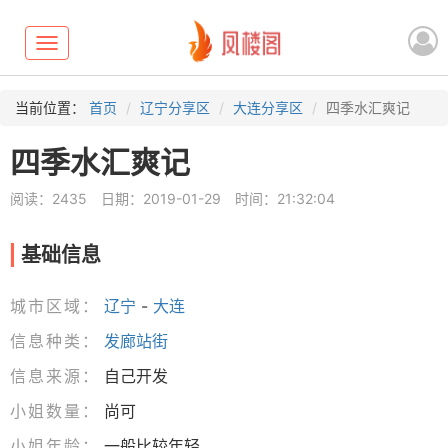
Toggle
navigation
当前位置：
首页
辽宁分享区
大连分享区
四季水汇爽记
四季水汇爽记
阅读：2435
日期：2019-01-29
时间：21:32:04
基础信息
城市区域：
辽宁
-
大连
信息种类：
发廊站街
信息来源：
自己开发
小姐数量：
尚可
小姐年龄：
一般比较年轻