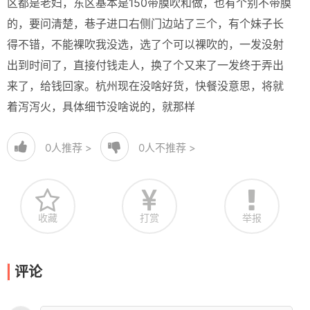
区都是老妇，东区基本是150带膜吹和做，也有个别不带膜
的，要问清楚，巷子进口右侧门边站了三个，有个妹子长
得不错，不能裸吹我没选，选了个可以裸吹的，一发没射
出到时间了，直接付钱走人，换了个又来了一发终于弄出
来了，给钱回家。杭州现在没啥好货，快餐没意思，将就
着泻泻火，具体细节没啥说的，就那样
0
人推荐 >
0
人不推荐 >
收藏
打赏
举报
评论