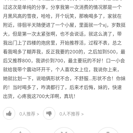
过这次是单纯的分享，分享我第一次消费的情况那是一个
月黑风高的雪夜，哈哈，开个玩笑，那晚喝多了，家就在
附近，徘徊半天随便进了一个小屋，里面就一个xj，岁数挺
大，但是第一次太紧张啊，也不会说话，就这么滴了，带
我出门上了四楼的炮房里，开始推荐活，过程不表，总之
看我喝多了糊弄我，反正我要的200的，之后加到500，最
后又推荐800，我讲价到700，最主要玩的不好！口一小会
就给我带个震动环开干，个人喜欢女上位，我说你上来，
她就比划一下，说咱俩形状不合，不舒服…形状不合！你妹
的！当时喝多了，咋滴都行了，后来才后悔，妹的，快速
出货，心疼我这700大洋啊，真坑！
0
人推荐 >
0
人不推荐 >