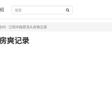
绍
扬州）江阳中路原洗头房爽记录
房爽记录