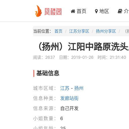
首页
地区
介
当前位置：
首页
江苏分享区
扬州分享区
（
（扬州）江阳中路原洗头
阅读：2637
日期：2019-01-26
时间：21:31:40
基础信息
城市区域：
江苏
-
扬州
信息种类：
发廊站街
信息来源：
自己开发
小姐数量：
6
小姐年龄：
25