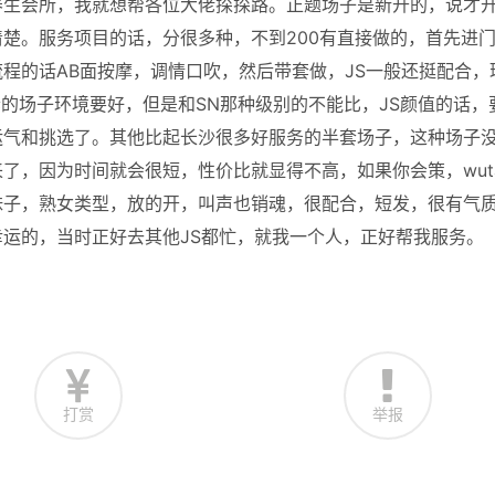
养生会所，我就想帮各位大佬探探路。正题场子是新开的，说才
楚。服务项目的话，分很多种，不到200有直接做的，首先进
程的话AB面按摩，调情口吹，然后带套做，JS一般还挺配合，
套的场子环境要好，但是和SN那种级别的不能比，JS颜值的话，
运气和挑选了。其他比起长沙很多好服务的半套场子，这种场子
了，因为时间就会很短，性价比就显得不高，如果你会策，wut
妹子，熟女类型，放的开，叫声也销魂，很配合，短发，很有气
运的，当时正好去其他JS都忙，就我一个人，正好帮我服务。
打赏
举报