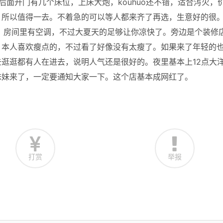
面开门有几个床位，上床大炮，kouhuo还不错，适合泻火，
。所以值得一去。不着急的可以等人都来齐了再选，生意好的很
。房间里有空调，不过大夏天的足够让你凉快了。旁边是个装修
。本人喜欢瘦点的，不过看了好像没有太瘦了。如果来了年轻的
逛逛都有人在进去，说明人气还是很好的。夜里基本上12点大
妹妹来了，一定要通知大家一下。这个店基本成网红了。
打赏
举报