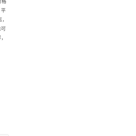
价格
。平
店，
也可
洋，