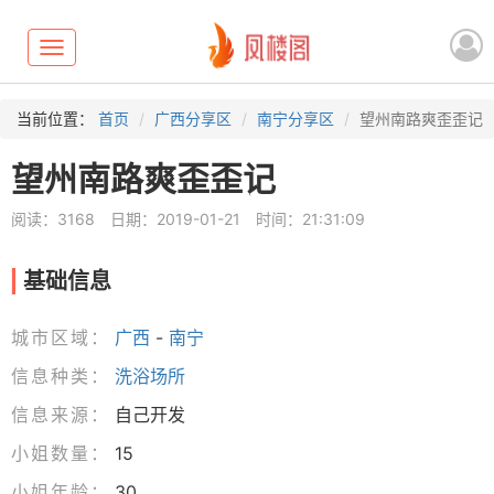
Toggle
navigation
当前位置：
首页
广西分享区
南宁分享区
望州南路爽歪歪记
望州南路爽歪歪记
阅读：3168
日期：2019-01-21
时间：21:31:09
基础信息
城市区域：
广西
-
南宁
信息种类：
洗浴场所
信息来源：
自己开发
小姐数量：
15
小姐年龄：
30