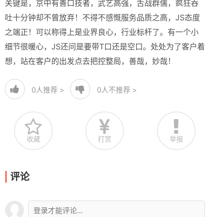
关键是，京中有善口技者，武艺高强，舌战群儒，疯狂吞
吐十分钟却不曾放弃！不得不感慨服务品质之高，JS态度
之端正！可以称得上是业界良心，行业标杆了。有一个小
细节很暖心，JS还问是要带T口还是空口。处处为了客户着
想，站在客户的出发点去把控整局，善哉，妙哉！
0
人推荐 >
0
人不推荐 >
收藏
打赏
举报
评论