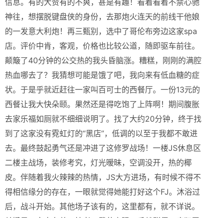
信息。有的大赞有的不爽，甚是有趣！看着看着不禁心驰
神往，想摆脱键盘侠的身份，去那炮火连天的前线干他娘
的一发意大利炮！再三甄别，选中了哥伦布旁边这家spa
店。评价中肯，客观，价格也比较公道，随即驱车前往。
颠簸了40分钟的公交热的我头昏脑涨。糟糕，刚刚的满腔
热血哪去了？我猜想可能是饿了吧，我向来有低血糖的症
状。于是乎就近赶往一家叫百可士的西餐厅。一份13元的
西餐让我大快朵颐。果然还是得吃饱了上阵啊！期间腹胀
去家乐福如厕就不细细说明了。找了大约20分钟，终于找
到了这家没有霓虹灯的“黑店”，低调的以至于我都不敢进
去。最终鼓起勇气还是冲进了这修罗战场！一楼JS休息区
二楼主战场，装修考究，灯光暧昧，空调没开，热的椰
皮。伴随着我火辣辣的热情，JS大方进场，有时候不得不
得相信缘分的存在，一眼就觉得她能打好这个FJ。沐浴过
后，战斗开始。其他场子该有的，这里都有，就不详说。