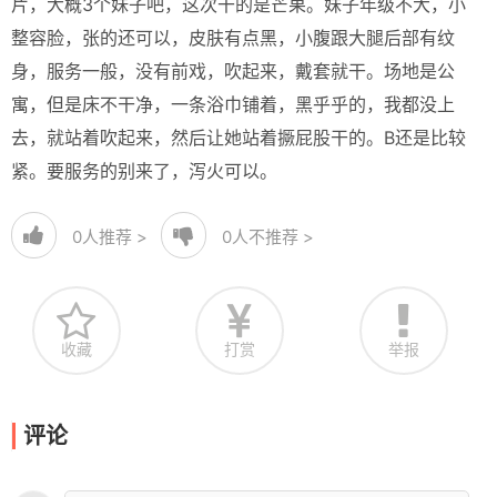
片，大概3个妹子吧，这次干的是芒果。妹子年级不大，小
整容脸，张的还可以，皮肤有点黑，小腹跟大腿后部有纹
身，服务一般，没有前戏，吹起来，戴套就干。场地是公
寓，但是床不干净，一条浴巾铺着，黑乎乎的，我都没上
去，就站着吹起来，然后让她站着撅屁股干的。B还是比较
紧。要服务的别来了，泻火可以。
0
人推荐 >
0
人不推荐 >
收藏
打赏
举报
评论