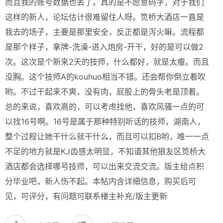
而且我的账号数据也丢了。真的是不愿意码字，对于我们
这样的新人，论坛估计很难留住人呀。笕桥大酒店一直是
我去的场子，主要是那里安全，反正都是泻火嘛。流程都
是那个样子，拿牌-洗澡-进入炮房-开干，好的是可以做2
次。这次是个新来2天的技师，什么都好，就是太瘦。而且
没胸。这个技师A的kouhuo相当不错。还会帮你倒立着吹
哟。不过干起来不爽，没有肉，屁股上的骨头老是顶着。
总的来说，喜欢高的，可以考虑找他，喜欢风骚一点的可
以找16号啊。16号是属于那种特别听话的技师，湖南人，
整个过程让她干什么就干什么，而且可以扣B哟，唯一一点
不足的地方就是KJ齿感太明显，不知道其他狼友区笕桥大
酒店都会选择哪号技师，可以出来交流交流。版主给点积
分毕业吧，新人伤不起。本帖内含详细信息，购买后可
见，可评分，有问题可联系楼主补充/版主更新