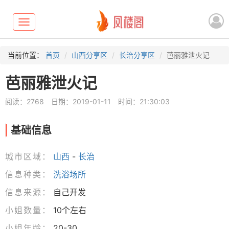
Toggle
navigation
当前位置：
首页
山西分享区
长治分享区
芭丽雅泄火记
芭丽雅泄火记
阅读：2768
日期：2019-01-11
时间：21:30:03
基础信息
城市区域：
山西
-
长治
信息种类：
洗浴场所
信息来源：
自己开发
小姐数量：
10个左右
小姐年龄：
20-30