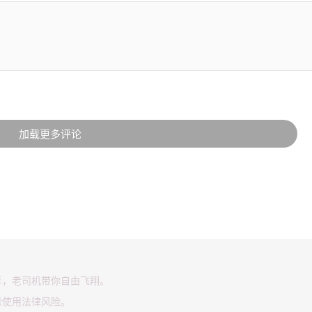
加载更多评论
享，老司机带你自由飞翔。
虑使用法律风险。