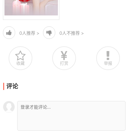
0
人推荐 >
0
人不推荐 >
收藏
打赏
举报
评论