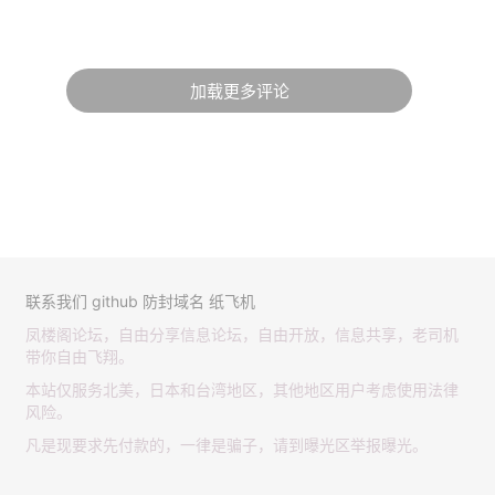
加载更多评论
联系我们
github
防封域名
纸飞机
凤楼阁论坛，自由分享信息论坛，自由开放，信息共享，老司机
带你自由飞翔。
本站仅服务北美，日本和台湾地区，其他地区用户考虑使用法律
风险。
凡是现要求先付款的，一律是骗子，请到曝光区举报曝光。