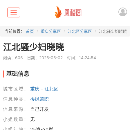
Toggle
navigation
当前位置：
首页
重庆分享区
江北区分享区
江北骚少妇晓晓
江北骚少妇晓晓
阅读：606
日期：2026-06-02
时间：14:24:54
基础信息
城市区域：
重庆
-
江北区
信息种类：
楼凤兼职
信息来源：
自己开发
小姐数量：
无
小姐年龄：
25岁-30岁