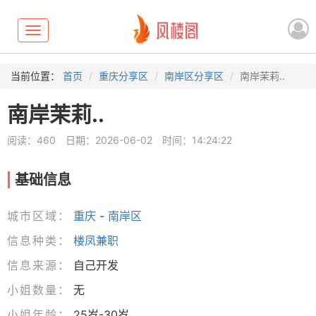
Toggle
navigation
当前位置：
首页
重庆分享区
南岸区分享区
南岸茉莉..
南岸茉莉..
阅读：460
日期：2026-06-02
时间：14:24:22
基础信息
城市区域：
重庆
-
南岸区
信息种类：
楼凤兼职
信息来源：
自己开发
小姐数量：
无
小姐年龄：
25岁-30岁