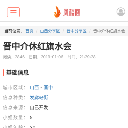
Toggle
navigation
当前位置：
首页
山西分享区
晋中分享区
晋中介休红旗水会
晋中介休红旗水会
阅读：2846
日期：2019-01-06
时间：21:29:28
基础信息
城市区域：
山西
-
晋中
信息种类：
发廊站街
信息来源：
自己开发
小姐数量：
5
小姐年龄：
30