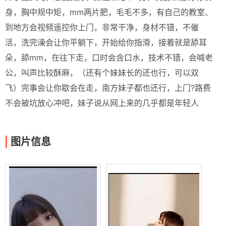
身，胸中规中矩，mm两片肥，毛毛不多，有自己的教室、
到地方会视频遥控你上门，非常干净，身材不错，不催
活，洗完澡会让你平躺下，开始给你指滑，接着就是舔耳
朵，舔mm，在往下走，口时会含口水，技术不错，会喊老
公，叫声比较酥麻，（还有个妹妹长的还也行，可以双
飞）完事会让你歇会在走，南方妹子都也还行，上门?路费
不会被坑放心冲吧，妹子说从网上来的几乎都是年轻人
图片信息