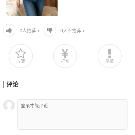
0
人推荐 >
0
人不推荐 >
收藏
打赏
举报
评论