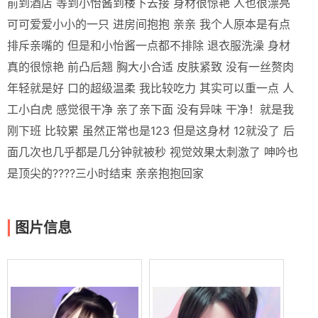
前到酒店 等到小怡酱到楼下去接 身材很惊艳 人也很漂亮
可可爱爱小小的一只 进房间抱抱 亲亲 我个人原本是有点
排斥亲嘴的 但是和小怡酱一点都不排除 退衣服洗澡 身材
真的很惊艳 前凸后翘 胸大小合适 皮肤紧致 没有一丝赘肉
年轻就是好 口的超级温柔 我比较吃力 其实可以重一点 人
工小白虎 感觉很干净 亲了亲下面 没有异味 干净！就是我
刚下班 比较累 虽然正常也是123 但是这身材 12就没了 后
面几次也几乎都是几分钟就被秒 视觉效果太刺激了 呻吟也
是顶尖的????三小时结束 亲亲抱抱回家
图片信息