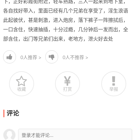
下，正好彩霞街附近，轻车熟路，三人一起来到地下室，
各自找好带入，里面已经有几个兄弟在享受了，淫生浪语
此起彼伏，甚是刺激，进入炮房，落下裤子一阵擦拭后，
一口含住，快速抽插，十分过瘾，几分钟后一发而出，全
部含住，出门等兄弟们出来，老地方，泄火好去处
0
人推荐 >
0
人不推荐 >
收藏
打赏
举报
评论