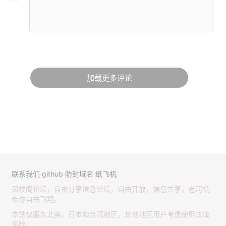
加载更多评论
联系我们
github
防封域名
纸飞机
凤楼阁论坛，自由分享信息论坛，自由开放，信息共享，老司机
带你自由飞翔。
本站仅服务北美，日本和台湾地区，其他地区用户考虑使用法律
风险。