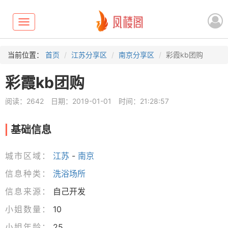
Toggle
navigation
当前位置：
首页
江苏分享区
南京分享区
彩霞kb团购
彩霞kb团购
阅读：2642
日期：2019-01-01
时间：21:28:57
基础信息
城市区域：
江苏
-
南京
信息种类：
洗浴场所
信息来源：
自己开发
小姐数量：
10
小姐年龄：
25