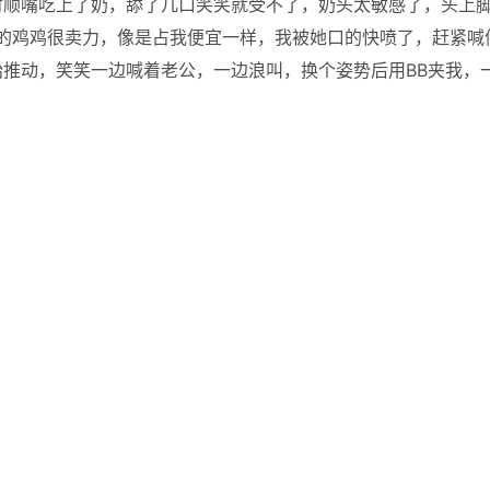
时顺嘴吃上了奶，舔了几口笑笑就受不了，奶头太敏感了，头上
我的鸡鸡很卖力，像是占我便宜一样，我被她口的快喷了，赶紧喊
推动，笑笑一边喊着老公，一边浪叫，换个姿势后用BB夹我，