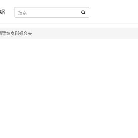
绍
满背纹身御姐会夹