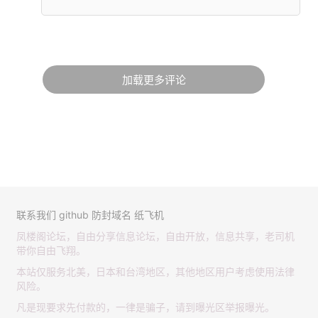
加载更多评论
联系我们
github
防封域名
纸飞机
凤楼阁论坛，自由分享信息论坛，自由开放，信息共享，老司机
带你自由飞翔。
本站仅服务北美，日本和台湾地区，其他地区用户考虑使用法律
风险。
凡是现要求先付款的，一律是骗子，请到曝光区举报曝光。