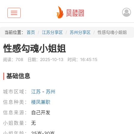
Toggle
navigation
当前位置：
首页
江苏分享区
苏州分享区
性感勾魂小姐姐
性感勾魂小姐姐
阅读：708
日期：2025-10-13
时间：16:45:15
基础信息
城市区域：
江苏
-
苏州
信息种类：
楼凤兼职
信息来源：
自己开发
小姐数量：
无
小姐年龄：
25岁-30岁