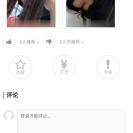
0
人推荐 >
0
人不推荐 >
收藏
打赏
举报
评论