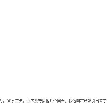
有力。BB水直流。迫不及待插他几个回合，被他叫声给吸引出来了