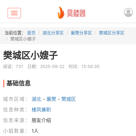
Toggle
navigation
当前位置：
首页
湖北分享区
襄樊分享区
樊城区分享区
樊城区小嫂子
樊城区小嫂子
阅读：731
日期：2025-09-22
时间：15:56:30
基础信息
城市区域：
湖北
-
襄樊
-
樊城区
信息种类：
楼凤兼职
信息来源：
朋友介绍
小姐数量：
1人