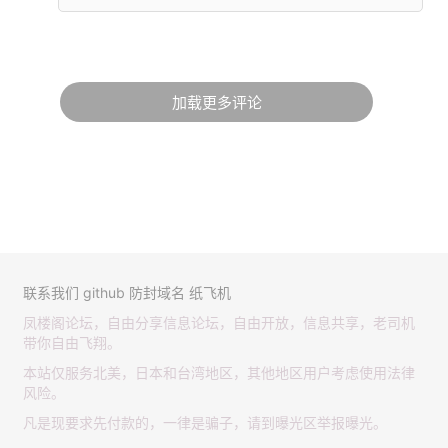
加载更多评论
联系我们
github
防封域名
纸飞机
凤楼阁论坛，自由分享信息论坛，自由开放，信息共享，老司机
带你自由飞翔。
本站仅服务北美，日本和台湾地区，其他地区用户考虑使用法律
风险。
凡是现要求先付款的，一律是骗子，请到曝光区举报曝光。