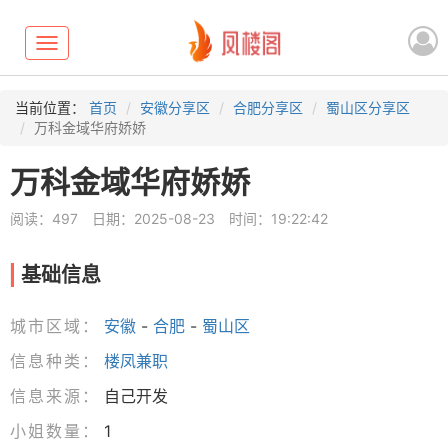
Toggle
navigation
当前位置：
首页
安徽分享区
合肥分享区
蜀山区分享区
万科金域华府娇娇
万科金域华府娇娇
阅读：497
日期：2025-08-23
时间：19:22:42
基础信息
城市区域：
安徽
-
合肥
-
蜀山区
信息种类：
楼凤兼职
信息来源：
自己开发
小姐数量：
1