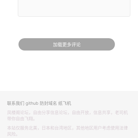
加载更多评论
联系我们
github
防封域名
纸飞机
凤楼阁论坛，自由分享信息论坛，自由开放，信息共享，老司机
带你自由飞翔。
本站仅服务北美，日本和台湾地区，其他地区用户考虑使用法律
风险。