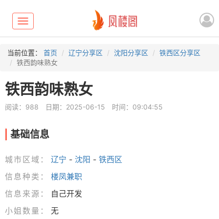
Toggle
navigation
当前位置：
首页
辽宁分享区
沈阳分享区
铁西区分享区
铁西韵味熟女
铁西韵味熟女
阅读：988
日期：2025-06-15
时间：09:04:55
基础信息
城市区域：
辽宁
-
沈阳
-
铁西区
信息种类：
楼凤兼职
信息来源：
自己开发
小姐数量：
无