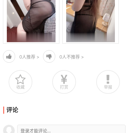
0
人推荐 >
0
人不推荐 >
收藏
打赏
举报
评论