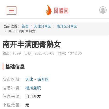
Toggle
navigation
当前位置：
首页
天津分享区
南开区分享区
南开丰满肥臀熟女
南开丰满肥臀熟女
阅读：1599
日期：2025-06-08
时间：13:12:35
基础信息
城市区域：
天津
-
南开区
信息种类：
楼凤兼职
信息来源：
自己开发
小姐数量：
无