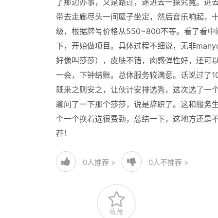
了那边办事，又是路过，遂进去一探究竟。进
带去走廊尽头一间屋子坐定，然后音乐响起，
级，根据牌号价格从550~800不等。看了
下，开始做项目。具体过程不细说，无非manyo
好像叫莎莎），皮肤不错，肉感弹性好，还可以
一会，下钟结账。总体服务较满意。话说过了1
既来之则安之，让伙计安排选秀，这次选了一
聊问了一下那个莎莎，说是辞职了。这和服务
个一个换着选很费劲，总结一下，这地方还是
荐！
0
人推荐 >
0
人不推荐 >
收藏