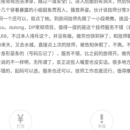
去按常规洗浴净身，路过一道安全门，进入后面别有洞天，然后
十几个穿着暴露的小姐姐鱼贯而入，搔首弄姿。伙计说技师分等3
看中间一个还可以，就点了她。到房间技师先跳了一小段艳舞，挑逗
u，dulong，DP常规项目，值得一提的是这个技师服务不错（
69，不过本人排斥这个，并没有做。做完也快到钟了，和技师
0来天，又去水城，直接点上次的技师，被告知休假了，不爽。
个身形苗条的（号码忘记了），服务不错，比之前的放得开。做
生说的不一样啊，无所谓了，反正这些人嘴里也没实话。很多地
不错的，起码可以选，服务也还可以，技师工作态度还行，值得
打赏
举报