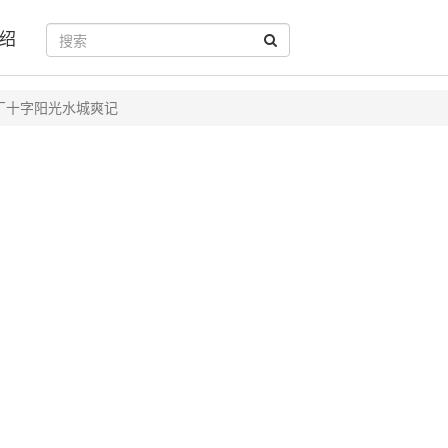
绍
厂十字阳光水城爽记