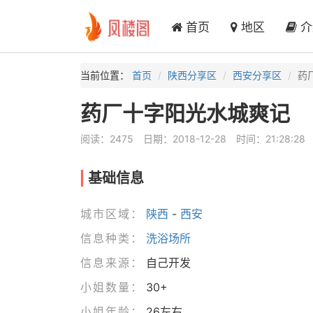
首页
地区
介
当前位置：
首页
陕西分享区
西安分享区
药
药厂十字阳光水城爽记
阅读：2475
日期：2018-12-28
时间：21:28:28
基础信息
城市区域：
陕西
-
西安
信息种类：
洗浴场所
信息来源：
自己开发
小姐数量：
30+
小姐年龄：
26左右