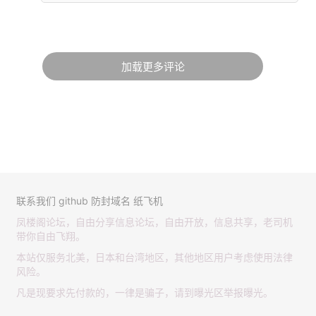
加载更多评论
联系我们
github
防封域名
纸飞机
凤楼阁论坛，自由分享信息论坛，自由开放，信息共享，老司机
带你自由飞翔。
本站仅服务北美，日本和台湾地区，其他地区用户考虑使用法律
风险。
凡是现要求先付款的，一律是骗子，请到曝光区举报曝光。