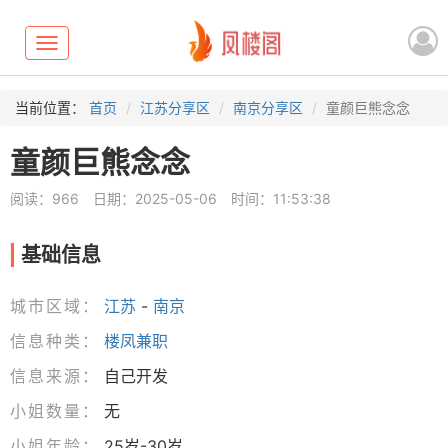
Toggle
navigation
当前位置：
首页
江苏分享区
南京分享区
童颜巨熊念念
童颜巨熊念念
阅读：966
日期：2025-05-06
时间：11:53:38
基础信息
城市区域：
江苏
-
南京
信息种类：
楼凤兼职
信息来源：
自己开发
小姐数量：
无
小姐年龄：
25岁-30岁