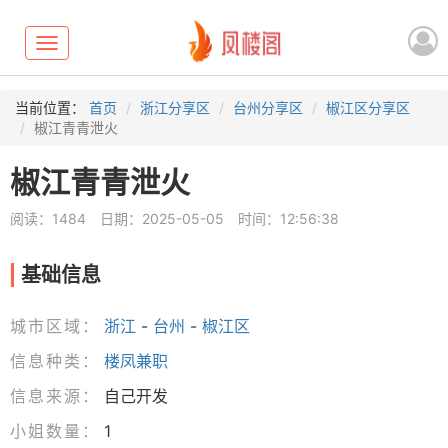
Toggle
navigation
当前位置：
首页
浙江分享区
台州分享区
椒江区分享区
椒江青青泄火
椒江青青泄火
阅读：1484
日期：2025-05-05
时间：12:56:38
基础信息
城市区域：
浙江
-
台州
-
椒江区
信息种类：
楼凤兼职
信息来源：
自己开发
小姐数量：
1