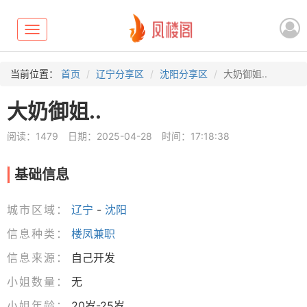
Toggle
navigation
当前位置：
首页
辽宁分享区
沈阳分享区
大奶御姐..
大奶御姐..
阅读：1479
日期：2025-04-28
时间：17:18:38
基础信息
城市区域：
辽宁
-
沈阳
信息种类：
楼凤兼职
信息来源：
自己开发
小姐数量：
无
小姐年龄：
20岁-25岁