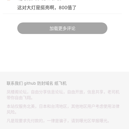
这对大灯是挺亮啊，800值了
加载更多评论
联系我们
github
防封域名
纸飞机
凤楼阁论坛，自由分享信息论坛，自由开放，信息共享，老司机
带你自由飞翔。
本站仅服务北美，日本和台湾地区，其他地区用户考虑使用法律
风险。
凡是现要求先付款的，一律是骗子，请到曝光区举报曝光。