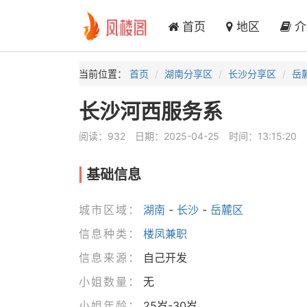
首页
地区
介
当前位置：
首页
湖南分享区
长沙分享区
岳
长沙河西服务系
阅读：932
日期：2025-04-25
时间：13:15:20
基础信息
城市区域：
湖南
-
长沙
-
岳麓区
信息种类：
楼凤兼职
信息来源：
自己开发
小姐数量：
无
小姐年龄：
25岁-30岁