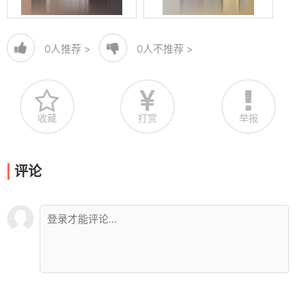
0
人推荐 >
0
人不推荐 >
收藏
打赏
举报
评论