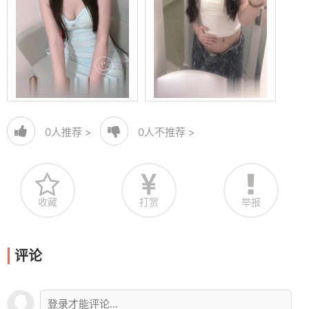
0
人推荐 >
0
人不推荐 >
收藏
打赏
举报
评论