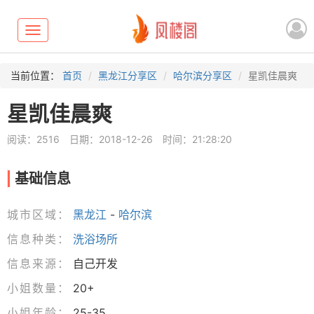
Toggle
navigation
当前位置：
首页
黑龙江分享区
哈尔滨分享区
星凯佳晨爽
星凯佳晨爽
阅读：2516
日期：2018-12-26
时间：21:28:20
基础信息
城市区域：
黑龙江
-
哈尔滨
信息种类：
洗浴场所
信息来源：
自己开发
小姐数量：
20+
小姐年龄：
25-35