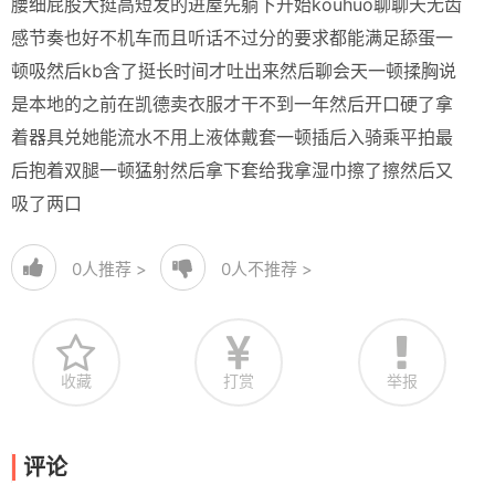
腰细屁股大挺高短发的进屋先躺下开始kouhuo聊聊天无齿
感节奏也好不机车而且听话不过分的要求都能满足舔蛋一
顿吸然后kb含了挺长时间才吐出来然后聊会天一顿揉胸说
是本地的之前在凯德卖衣服才干不到一年然后开口硬了拿
着器具兑她能流水不用上液体戴套一顿插后入骑乘平拍最
后抱着双腿一顿猛射然后拿下套给我拿湿巾擦了擦然后又
吸了两口
0
人推荐 >
0
人不推荐 >
收藏
打赏
举报
评论